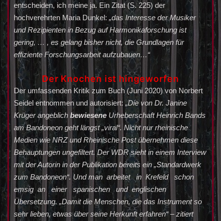
entscheiden, ich meine ja. Ein Zitat (S. 225) der
hochverehrten Maria Dunkel:
„das Interesse der Musiker
und Rezipienten in Bezug auf Harmonikaforschung ist
gering, … , es gelang bisher nicht, die Grundlagen für
effiziente Forschungsarbeit aufzubauen…“
Der Knochen ist hingeworfen
Der umfassenden Kritik zum Buch (Juni 2020) von Norbert
Seidel entnommen und autorisiert:
„
Die
von
Dr.
Janine
K
rüger
angeblich
bewiesene
Urheberschaft
Heinrich
Bands
am
Bandoneon geht längst „viral“. Nicht nur rheinische
Medien wie NRZ und Rheinische Post übernehmen diese
Behauptungen ungefiltert. Der WDR sieht in einem Interview
mit der Autorin in der Publikation bereits ein „Standardwerk
zum Bandoneon“. Und man arbeitet in Krefeld schon
emsig an einer spanischen und englischen
Übersetzung. „Damit die Menschen, die das Instrument so
sehr lieben, etwas über seine Herkunft erfahren“ – zitiert