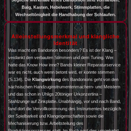
Balg, Kasten, Hebelwerk, Stimmplatten, die
Wechseltönigkeit die Handhabung der Schlaufen.
Alleinstellungsmerkmal und klangliche
Identität
Was macht ein Bandonion besonders? Es ist der Klang –
verdankt den verbauten Stimmen und dem Tuning. Wer
hatte das Know How inne? Bands kleiner Reparaturservice
war es nicht, auch wenn betont wird, er konnte stimmen
(S.134). Die
Klangwirkung
des Bandonions geht von den
sächsischen Handzuginstrumentenmachern- und Meistern
und das schon in Uhligs 20töniger Urkonzertina –
Stahlzunge auf Zinkplatte. Unabhängig, vor und nach Band,
fand dort die Vervollkommnung des Instrumentes bezüglich
der Spielbarkeit und Klangeigenschaften sowie die
Mechanisierung bzw. Arbeitsteilung des
Produktionsprozesses statt. Im Buch wird dies umgekehrt