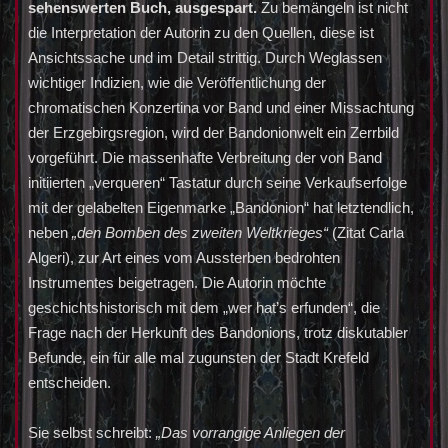
sehenswerten Buch, ausgespart.
Zu bemängeln ist nicht
die Interpretation der Autorin zu den Quellen, diese ist
Ansichtssache und im Detail strittig. Durch Weglassen
wichtiger Indizien, wie die Veröffentlichung der
chromatischen Konzertina vor Band und einer Missachtung
der Erzgebirgsregion, wird der Bandonionwelt ein Zerrbild
vorgeführt. Die massenhafte Verbreitung der von Band
initiierten „verqueren“ Tastatur durch seine Verkaufserfolge
mit der gelabelten Eigenmarke „Bandonion“ hat letztendlich,
neben
„den Bomben des zweiten Weltkrieges“
(Zitat Carla
Algeri), zur Art eines vom Aussterben bedrohten
Instrumentes beigetragen. Die Autorin möchte
geschichtshistorisch mit dem „wer hat’s erfunden“, die
Frage nach der Herkunft des Bandonions, trotz diskutabler
Befunde, ein für alle mal zugunsten der Stadt Krefeld
entscheiden.
Sie selbst schreibt:
„Das vorrangige Anliegen der