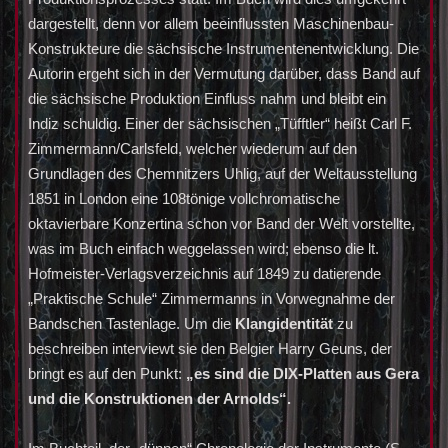
dargestellt, denn vor allem beeinflussten Maschinenbau-
Konstrukteure die sächsische Instrumentenentwicklung. Die
Autorin ergeht sich in der Vermutung darüber, dass Band auf
die sächsische Produktion Einfluss nahm und bleibt ein
Indiz schuldig. Einer der sächsischen „Tüfftler“ heißt Carl F.
Zimmermann/Carlsfeld, welcher wiederum auf den
Grundlagen des Chemnitzers Uhlig, auf der Weltausstellung
1851 in London eine 108tönige vollchromatische
oktavierbare Konzertina schon vor Band der Welt vorstellte,
was im Buch einfach weggelassen wird; ebenso die lt.
Hofmeister-Verlagsverzeichnis auf 1849 zu datierende
„Praktische Schule“ Zimmermanns in Vorwegnahme der
Bandschen Tastenlage. Um die
Klangidentität
zu
beschreiben interviewt sie den Belgier Harry Geuns, der
bringt es auf den Punkt:
„es sind die DIX-Platten aus Gera
und die Konstruktionen der Arnolds“.