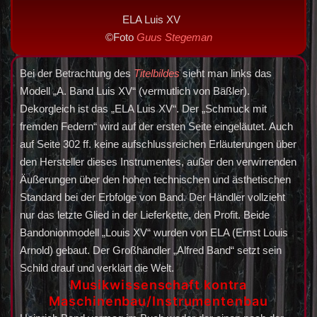
ELA Luis XV
©Foto
Guus Stegeman
Bei der Betrachtung des
Titelbildes
sieht man links das
Modell „A. Band Luis XV“ (vermutlich von Bäßler).
Dekorgleich ist das „ELA Luis XV“. Der „Schmuck mit
fremden Federn“ wird auf der ersten Seite eingeläutet. Auch
auf Seite 302 ff. keine aufschlussreichen Erläuterungen über
den Hersteller dieses Instrumentes, außer den verwirrenden
Äußerungen über den hohen technischen und ästhetischen
Standard bei der Erbfolge von Band. Der Händler vollzieht
nur das letzte Glied in der Lieferkette, den Profit. Beide
Bandonionmodell „Louis XV“ wurden von ELA (Ernst Louis
Arnold) gebaut. Der Großhändler „Alfred Band“ setzt sein
Schild drauf und verklärt die Welt.
Musikwissenschaft kontra
Maschinenbau/Instrumentenbau