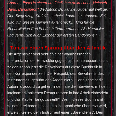
Andreas Fasel in einem ausführlichen Artikel über „Heinrich
Band. Bandoneon“
die Autorin Dr. Janine Krüger auf welt.de.
Der Siegeszug Krefelds scheint kaum zu stoppen. Zeit
also für diesen kleinen Faktencheck… Und für die
Rehabilitation Carl Friedrich Zimmermanns. Als Hersteller
und vermutlich auch Erfinder der ersten Bandonions.“
Tun wir einen Sprung über den Atlantik
Die Argentinier sind sehr an einer wahrheitsnahen
Interpretation der Entwicklungsgeschichte interessiert, dass
zeigen schon jetzt die Reaktionen auf diese Buchkritik in
den Korrespondenzen. Der Respekt, des Bewahrens des
Instrumentes, gebührt den Argentiniern. Hierin scheint die
Autorin d’accord zu gehen, indem sie die Interviews mit den
lateinamerikanischen Restauratoren in ihre Arbeit einbezieht
und das Kapitel Tango „anreißt“. Wenn dieses Buch samt
seines streitbaren Inhaltes so ins spanische übersetzt wird,
erweist Krefeld dem Instrument einen „Bärendienst“. Den