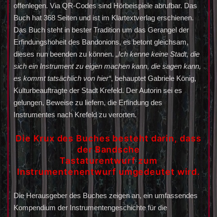
offenlegen. Via QR-Codes sind Hörbeispiele abrufbar. Das
Buch hat 368 Seiten und ist im Klartextverlag erschienen.
Das Buch steht in bester Tradition um das Gerangel der
Erfindungshoheit des Bandonions, es betont gleichsam,
dieses nun beenden zu können.
„Ich kenne keine Stadt, die
sich ein Instrument zu eigen machen kann, die sagen kann,
es kommt tatsächlich von hier“
, behauptet Gabriele König,
Kulturbeauftragte der Stadt Krefeld. Der Autorin sei es
gelungen, Beweise zu liefern, die Erfindung des
Instrumentes nach Krefeld zu verorten.
Die Krux des Buches besteht darin, dass
der Bandsche
Tastaturentwurf zum
Instrumentenentwurf umgedeutet wird.
Die Herausgeber des Buches zeigen an, ein umfassendes
Kompendium der Instrumentengeschichte für die