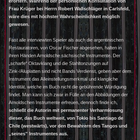
erörtern. Während der persönlichen Konsultation von
Frau Krüger bei Herrn Robert Wallschläger in Carlsfeld,
wäre dies mit höchster Wahrscheinlichkeit möglich
gewesen.
Fast alle interviewten Spieler als auch die argentinischen
Restauratoren, von Oscar Fischer abgesehen, halten in
ihren Händen Arnoldsche sächsische Instrumente. Der
„scharfe“ Oktavklang und die Stahltonzungen auf
Zink-/Aluplatten sind nicht Bands Verdienst, geben aber dem
Instrument das Alleinstellungsmerkmal und klangliche
Identität, welche im Buch nicht die gebührende Würdigung
findet. Man kann sich zwar in Fülle an den Abbildungen der
Arnoldschen Instrumente erfreuen, dennoch finde ich,
schließt die Autorin mit permanenter Verharmlosung
dieser, das Buch weltweit, von Tokio bis Santiago de
Chile (westwärts), vor den Bewahrern des Tangos und
„seines“ Instrumentes aus.