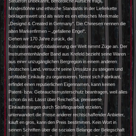
Steuerort unbekannt, behördliche Aufsicht fragil,
Mindestlöhne und ethische Standards in der Lieferkette
beklagenswert und als wäre es ein ethisches Merkmale
„Designd & Created in Germany“. Die Chinesen nennen die
alten Markenfirmen – „gefallene Engel“.
Gehen wir 170 Jahre zurück, die
Kolonialisierung/Globalisierung der Welt nimmt Züge an. Der
Instrumentenhändler Band aus Krefeld bezieht seine Waren
aus einer unzugänglichen Bergregion in einem anderen
deutschen Land, versucht seine Umsätze zu steigern und
profitable Einkäufe zu organisieren. Nennt sich Fabrikant,
erfindet einen reputierlichen Eigennamen, kann keinen
Patent- bzw. Gebrauchsmusterschutz beantragen, weil alles
schon da ist. Lässt über Reichel/Sa. preiswerte
Einkaufsmargen durch Sträflingsarbeit erzielen,
unterwandert die Preise anderer rechtschaffender Anbieter,
kauft en gros, kann den Preis bestimmen. Kein Wort in
seinen Schriften über die sozialen Belange der Belegschaft