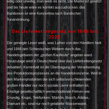
willig oder unwillig, man weiß es nicht. Die Marke ist gesetzt
und bis heute wäre es korrekt auszudrücken: das
Bandonion ist eine Konzertina nach Bandscher
Tonanordnung.
Das Lieferkettengesetz
von 1848 bis
2020
Der geneigte Leser weiß, was Luther von den Händlern hielt
und 1848 den Schlesischen Webern durch das
Handelsgebaren der „großen Kaufleute“ angetan ward.
Heutzutage wird in Deutschland über das Lieferkettengesetz
debattiert. Kerninhalt ist die Übertragung der Verantwortung
des Produktionsprozesses an die Handelskonzerne. Weil in
den Markenprodukten der sich selbstverschleiernden
großen Händler nur noch soziale Leere enthalten ist.
Einstige gesellschaftlich wertschöpfende Firmen wie
Grundig, Krups, Telefunken, Märklin, Bosch, Adidas,
Diamant etc. sind nur noch gelabelte Massenware.