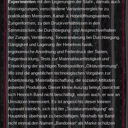
Experimenten
mit den Legierungen der Stahl-, damals auch
Messingzungen, verschiedene Variantenvergleiche zu
praktikablen Mensuren, Kanal- & Hebelöffnungsweiten,
Zungenformen, zu den Druckverhältnissen in den
Stimmstöcken, die Durchbiegung- und Ansprechverhalten
der Zungen, Ventilierung, Tonveränderung bei Durchbiegung,
Gängigkeit und Lagerung der Hebelmechanik,
ergonomische Anordnung und Federdruck der Tasten,
Balgentwicklung, Tests zur Materialdauerfestigkeit und
Entwicklung der wichtigen Tondisposition „Oktavstimmung“.
Wo sind die angeblichen technologischen Vorgaben zur
Arbeitsteilung, Materialbeschaffung, die sozialen Attitüden
jedweder Produktion. Dieser kleine Auszug belegt, damit hat
sich Heinrich Band nicht beschäftigt, warum auch, er war an
Umsätzen interessiert. Es ist angesichts dieser kleinen
Auswahl kleinlich, sich mit der „Tastaturumverlegung“ als
Hauptindiz überhaupt zu beschäftigen. Weshalb hat Band
nicht einmal den Namen „Bandonion“ als Marke schützen