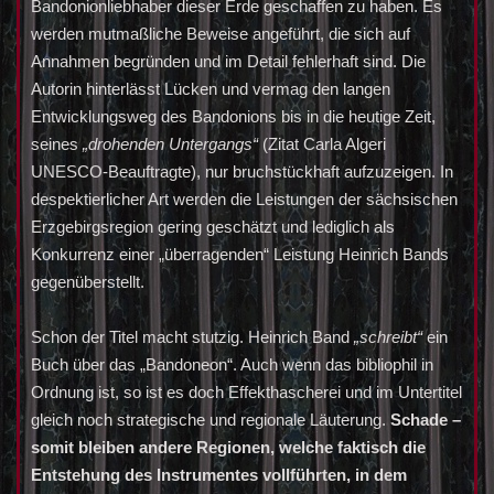
Bandonionliebhaber dieser Erde geschaffen zu haben. Es
werden mutmaßliche Beweise angeführt, die sich auf
Annahmen begründen und im Detail fehlerhaft sind. Die
Autorin hinterlässt Lücken und vermag den langen
Entwicklungsweg des Bandonions bis in die heutige Zeit,
seines
„drohenden Untergangs“
(Zitat Carla Algeri
UNESCO-Beauftragte), nur bruchstückhaft aufzuzeigen. In
despektierlicher Art werden die Leistungen der sächsischen
Erzgebirgsregion gering geschätzt und lediglich als
Konkurrenz einer „überragenden“ Leistung Heinrich Bands
gegenüberstellt.
Schon der Titel macht stutzig. Heinrich Band
„schreibt“
ein
Buch über das „Bandoneon“. Auch wenn das bibliophil in
Ordnung ist, so ist es doch Effekthascherei und im Untertitel
gleich noch strategische und regionale Läuterung.
Schade –
somit bleiben andere Regionen, welche faktisch die
Entstehung des Instrumentes vollführten, in dem