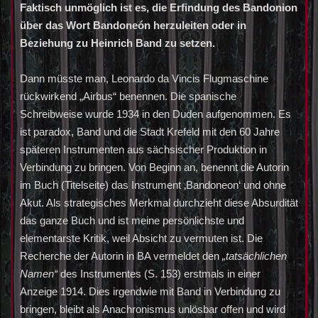
Faktisch unmöglich ist es, die Erfindung des Bandonion
über das Wort Bandoneón herzuleiten oder in
Beziehung zu Heinrich Band zu setzen.
Dann müsste man, Leonardo da Vincis Flugmaschine
rückwirkend „Airbus“ benennen. Die spanische
Schreibweise wurde 1934 in den Duden aufgenommen. Es
ist paradox, Band und die Stadt Krefeld mit den 60 Jahre
späteren Instrumenten aus sächsischer Produktion in
Verbindung zu bringen. Von Beginn an, benennt die Autorin
im Buch (Titelseite) das Instrument ‚Bandoneon‘ und ohne
Akut. Als strategisches Merkmal durchzieht diese Absurdität
das ganze Buch und ist meine persönlichste und
elementarste Kritik, weil Absicht zu vermuten ist. Die
Recherche der Autorin in BA vermeldet den
„tatsächlichen
Namen“
des Instrumentes (S. 153) erstmals in einer
Anzeige 1914. Dies irgendwie mit Band in Verbindung zu
bringen, bleibt als Anachronismus unlösbar offen und wird