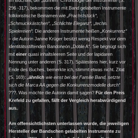
Im Buchteil, der „dünnen“ Chronologie der Instrumente (S.
296 -317), bekommen die mit Band gelabelten Instrumente
folkloristische Beinamen wie
„Prachststück“,
„Schmuckkästchen“, „Schlichte Eleganz“, „techn.
Spielereien“
.
Die anderen Instrumente heißen
„Konkurrenz“
–
die Autorin Janine Krüger besitzt wenig Respekt vor dem
identitätsstiftenden Bandoneón „Doble A“. Sie begnügt sich
mit
einer
quasi inhaltsleeren Seite und der lapidaren
Nennung unter anderen (S. 317). Spätestens hier, kurz vor
Ende des Buches, bemerkte ich, stimmt etwas nicht. Zitat
(S. 169):
„
ähnlich
wie einst bei der Familie Band, setzte
sich die Marca AA gegen die Konkurrenzmodelle durch“
???. Was möchte die Autorin damit sagen?
Für den Preis
Krefeld zu gefallen, fällt der Vergleich herabwürdigend
aus.
Am offensichtlichsten unterlassen wurde, die jeweiligen
Hersteller der Bandschen gelabelten Instrumente zu