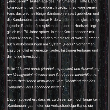
„verqueren“ Tastenlage
des Instrumentes. Hätte Band
konsequent musikpädagogisch gedacht, so wäre seinen
Fans das wechseltönige Bandonion erspart geblieben und
die Bandoneónistas dieser Erde würden heute gleichtönige
logische Bandoneóns spielen, denn deren Hochzeit liegt
gleich mal 70 Jahre später. In einer Korrespondenz mit
Olivier Manoury/Fra. schrieb mir dieser, er wolle nunmehr
auch Verbesserungen am System „Peguri“ vornehmen.
Dazu benötigt er geneigte Käufer, Instrumentenbauer und
die nötige Investition.
Seite 113
„erst durch (Handelsexpansion) und Ausweitung
der Verlagstätigkeit wurde das Bandoneon tatsächlich zu
einem rheinischen Instrument. Vom Rheinland trieb das
‚Bandonion‘ als Bandoneon weiter..“
Davon abgesehen, dass es zu dieser Zeit noch lange kein
‚Bandoneon‘ gab, riefen die Verkaufserfolge Bands die