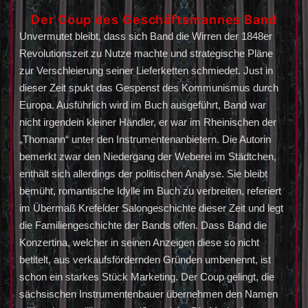
Der Coup des Geschäftsmannes Band
Unvermutet bleibt, dass sich Band die Wirren der 1848er
Revolutionszeit zu Nutze machte und strategische Pläne
zur Verschleierung seiner Lieferketten schmiedet. Just in
dieser Zeit spukt das Gespenst des Kommunismus durch
Europa. Ausführlich wird im Buch ausgeführt, Band war
nicht irgendein kleiner Händler, er war im Rheinischen der
„Thomann“ unter den Instrumentenanbietern. Die Autorin
bemerkt zwar den Niedergang der Weberei im Städtchen,
enthält sich allerdings der politischen Analyse. Sie bleibt
bemüht, romantische Idylle im Buch zu verbreiten, referiert
im Übermaß Krefelder Salongeschichte dieser Zeit und legt
die Familiengeschichte der Bands offen. Dass Band die
Konzertina, welcher in seinen Anzeigen diese so nicht
betitelt, aus verkaufsfördernden Gründen umbenennt, ist
schon ein starkes Stück Marketing. Der Coup gelingt, die
sächsischen Instrumentenbauer übernehmen den Namen