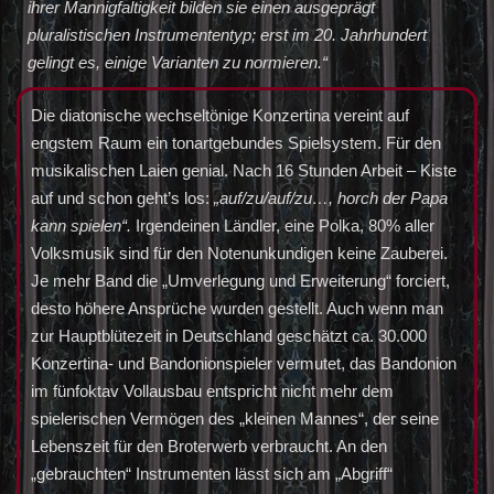
ihrer Mannigfaltigkeit bilden sie einen ausgeprägt
pluralistischen Instrumententyp; erst im 20. Jahrhundert
gelingt es, einige Varianten zu normieren.“
Die diatonische wechseltönige Konzertina vereint auf
engstem Raum ein tonartgebundes Spielsystem. Für den
musikalischen Laien genial. Nach 16 Stunden Arbeit – Kiste
auf und schon geht’s los:
„auf/zu/auf/zu…, horch der Papa
kann spielen“.
Irgendeinen Ländler, eine Polka, 80% aller
Volksmusik sind für den Notenunkundigen keine Zauberei.
Je mehr Band die „Umverlegung und Erweiterung“ forciert,
desto höhere Ansprüche wurden gestellt. Auch wenn man
zur Hauptblütezeit in Deutschland geschätzt ca. 30.000
Konzertina- und Bandonionspieler vermutet, das Bandonion
im fünfoktav Vollausbau entspricht nicht mehr dem
spielerischen Vermögen des „kleinen Mannes“, der seine
Lebenszeit für den Broterwerb verbraucht. An den
„gebrauchten“ Instrumenten lässt sich am „Abgriff“