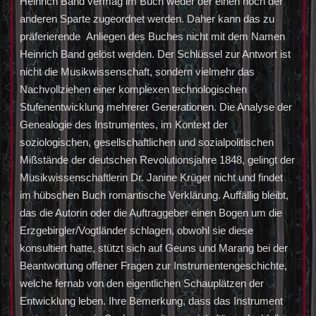
Heinrich Band vermag im Buch weder der einen noch der
anderen Sparte zugeordnet werden. Daher kann das zu
präferierende Anliegen des Buches nicht mit dem Namen
Heinrich Band gelöst werden. Der Schlüssel zur Antwort ist
nicht die Musikwissenschaft, sondern vielmehr das
Nachvollziehen einer komplexen technologischen
Stufenentwicklung mehrerer Generationen. Die Analyse der
Genealogie des Instrumentes, im Kontext der
soziologischen, gesellschaftlichen und sozialpolitischen
Mißstände der deutschen Revolutionsjahre 1848, gelingt der
Musikwissenschaftlerin Dr. Janine Krüger nicht und findet
im hübschen Buch romantische Verklärung. Auffällig bleibt,
das die Autorin oder die Auftraggeber einen Bogen um die
Erzgebirgler/Vogtländer schlagen, obwohl sie diese
konsultiert hatte, stützt sich auf Geuns und Marang bei der
Beantwortung offener Fragen zur Instrumentengeschichte,
welche fernab von den eigentlichen Schauplätzen der
Entwicklung leben. Ihre Bemerkung, dass das Instrument