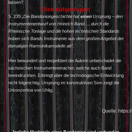
lassen?
Dick aufgetragen
S. 239
„Die Bandoniongeschichte hat
einen
Ursprung – den
Instrumentenentwurf von Heinrich Band…, durch die
Rheinische Tonlage und die hohen technischen Standards
hoben sich Bands Instrumente aus dem großen Angebot der
damaligen Harmonikamodelle ab“.
Hier bewundert und respektiert die Autorin unbeschadet die
sächsischen Instrumentenmacher, welche auch Band
beeindruckten. Erbringt aber die technologische Entwicklung
nicht folgerichtig. Ursprung im konstruktiven Sinn zeigt die
Urkonzertina von Uhlig.
Quelle: https:
Jegliche Merkmale eines Bandonion sind vorhanden,