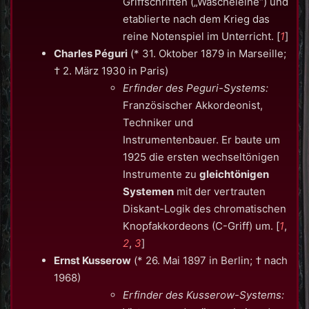
Griffschriften („Wäscheleine“) und
etablierte nach dem Krieg das
reine Notenspiel im Unterricht.
[
1
]
Charles Péguri
(* 31. Oktober 1879 in Marseille;
† 2. März 1930 in Paris)
Erfinder des Peguri-Systems:
Französischer Akkordeonist,
Techniker und
Instrumentenbauer. Er baute um
1925 die ersten wechseltönigen
Instrumente zu
gleichtönigen
Systemen
mit der vertrauten
Diskant-Logik des chromatischen
Knopfakkordeons (C-Griff) um.
[
1
,
2
,
3
]
Ernst Kusserow
(* 26. Mai 1897 in Berlin; † nach
1968)
Erfinder des Kusserow-Systems: