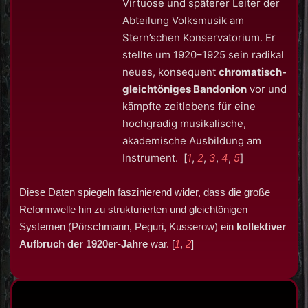
Virtuose und späterer Leiter der
Abteilung Volksmusik am
Stern’schen Konservatorium. Er
stellte um 1920–1925 sein radikal
neues, konsequent
chromatisch-
gleichtöniges Bandonion
vor und
kämpfte zeitlebens für eine
hochgradig musikalische,
akademische Ausbildung am
Instrument.
[
1
,
2
,
3
,
4
,
5
]
Diese Daten spiegeln faszinierend wider, dass die große
Reformwelle hin zu strukturierten und gleichtönigen
Systemen (Pörschmann, Peguri, Kusserow) ein
kollektiver
Aufbruch der 1920er-Jahre
war. [
1
,
2
]