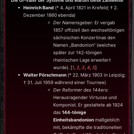
Die Ur-Väter der Systeme und warum diese Zählweise
Heinrich Band
(* 4. April 1821 in Krefeld; † 2.
Dezember 1860 ebenda)
Der Namensgeber:
Er vergab
1857 offiziell den wechseltönigen
sächsischen Konzertinas den
Namen „Bandonion“ (welches
später zur 142-tönigen
rheinischen Lage erweitert
wurde).
[
1
,
2
,
3
,
4
,
5
]
Walter Pörschmann
(* 22. März 1903 in Leipzig;
† 31. Juli 1959 während einer Tournee)
Der Reformer des 144ers:
Herausragender Virtuose und
Komponist. Er gestaltete ab 1924
das
144-tönige
Einheitsbandonion
maßgeblich
mit, bekämpfte die traditionellen