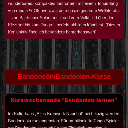
wunderbares, kompaktes Instrument mit einem Tonumfang
von rund 5 ½ Oktaven, auf dem du die gesamte Weltliteratur
– von Bach über Salonmusik und vom Volkslied über den
Klezmer bis zum Tango – perfekt abbilden könntest. (Diesen
Konjunktiv finde ich besonders bemerkenswert)
Bandoneón/Bandonion-Kurse
Kurswochenende “Bandonion lernen”
Im Kulturhaus „Altes Kranwerk Naunhof“ bei Leipzig werden
Bandonionkurse angeboten. Für ambitionierte Tango-Spieler
am Bandoneón als auch für das Einheitsbandonion in