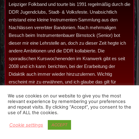
Leipziger Folkband und tourte bis 1991 regelmäßig durch die
DDR Jugendclubs, Stadt- & Volksfeste. Unabsichtlich
entstand eine kleine Instrumenten-Sammlung aus den
Nachlässen vererbter Bandonien. Nach mehrmaligen
Besuch beim Instrumentenbauer Birnstock (Senior) bot
dieser mir eine Lehrstelle an, doch zu dieser Zeit hegte ich
andere Ambitionen und die DDR kollabierte. Die
sporadischen Kurswochenenden im Kranwerk gibt es seit
2008 und ich kann berichten, bei der Erarbeitung der
Didaktik auch immer wieder hinzuzulernen. Wichtig
erscheint mir zu erwähnen, und ich glaube das gilt für
jedwedes Instrument – tägliches Spielen kann helfen.
We use cookies on our website to give you the most
Tonbeispiel (MP3.Probemitschnitt) gespielt auf AA II/II
relevant experience by remembering your preferences
and repeat visits. By clicking “Accept”, you consent to the
144tönig Bj. 1936:
use of ALL the cookies.
|
poursilvi.mp3
|
Cookie settings
ACCEPT