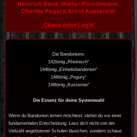
Heinrich Band, Walter Pörschmann,
Charles Pegury, Ernst Kusserow:
„Chaos oder Logik“
Die Bandonions:
142tönig „Rheinisch“
144tönig „Einheitsbandonion“
146tönig „Pegury“
148tönig „Kusserow“
Die Essenz für deine Systemwahl
Wenn du Bandonion lernen möchtest, stehst du vor einer
fundamentalen Entscheidung. Lass dich nicht von der
Vielzahl angebotener Schulen täuschen, sondern schaue