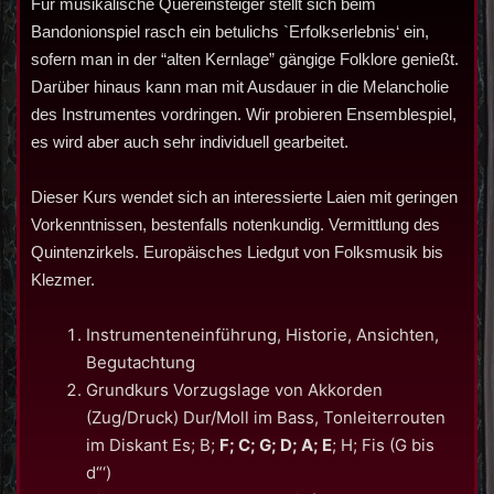
Für musikalische Quereinsteiger stellt sich beim
Bandonionspiel rasch ein betulichs `Erfolkserlebnis‘ ein,
sofern man in der “alten Kernlage” gängige Folklore genießt.
Darüber hinaus kann man mit Ausdauer in die Melancholie
des Instrumentes vordringen. Wir probieren Ensemblespiel,
es wird aber auch sehr individuell gearbeitet.
Dieser Kurs wendet sich an interessierte Laien mit geringen
Vorkenntnissen, bestenfalls notenkundig. Vermittlung des
Quintenzirkels. Europäisches Liedgut von Folksmusik bis
Klezmer.
Instrumenteneinführung, Historie, Ansichten,
Begutachtung
Grundkurs Vorzugslage von Akkorden
(Zug/Druck) Dur/Moll im Bass, Tonleiterrouten
im Diskant Es; B;
F; C; G; D; A; E
; H; Fis (G bis
d“‘)